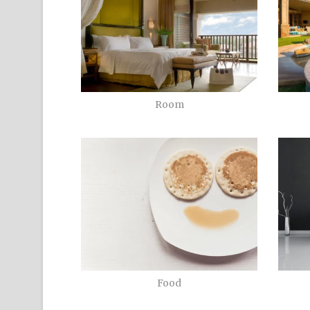
Room
Food