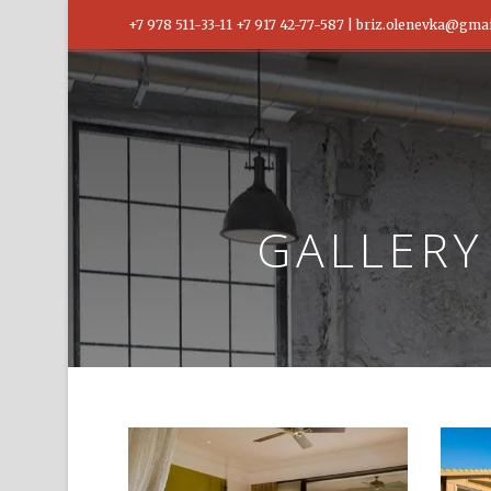
+7 978 511-33-11 +7 917 42-77-587 | briz.olenevka@gma
GALLERY