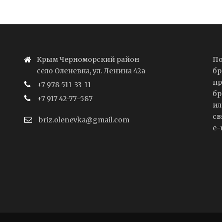
Крым Черноморский район
По
село Оленевка, ул. Ленина 42а
бр
пр
+7 978 511-33-11
бр
+7 917 42-77-587
ил
св
briz.olenevka@gmail.com
e-