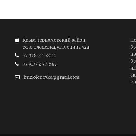
Крым Черноморский район
По
село Оленевка, ул. Ленина 42а
бр
пр
+7 978 511-33-11
бр
+7 917 42-77-587
ил
св
briz.olenevka@gmail.com
e-