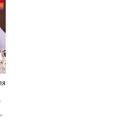
ЛЯ
с
е