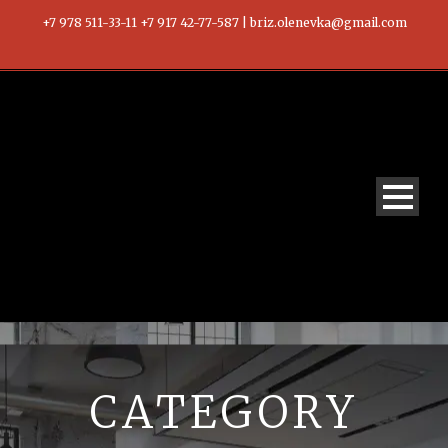
+7 978 511-33-11 +7 917 42-77-587 | briz.olenevka@gmail.com
CATEGORY