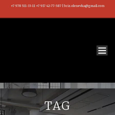
+7 978 511-33-11 +7 917 42-77-587 | briz.olenevka@gmail.com
TAG