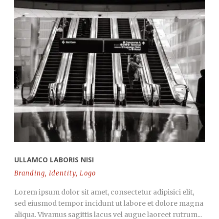
ULLAMCO LABORIS NISI
Branding
,
Identity
,
Logo
Lorem ipsum dolor sit amet, consectetur adipisici elit,
sed eiusmod tempor incidunt ut labore et dolore magna
aliqua. Vivamus sagittis lacus vel augue laoreet rutrum...